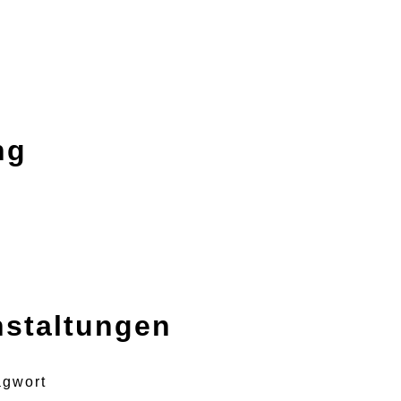
ng
nstaltungen
agwort