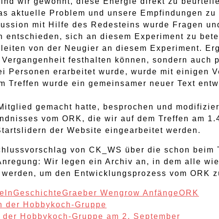
ind wir gewohnt, diese Energie direkt zu beurteile
das aktuelle Problem und unsere Empfindungen z
iskussion mit Hilfe des Redesteins wurde Fragen 
n entschieden, sich an diesem Experiment zu betei
s leiten von der Neugier an diesem Experiment. Er
r Vergangenheit festhalten können, sondern auch p
rei Personen erarbeitet wurde, wurde mit einigen 
m Treffen wurde ein gemeinsamer neuer Text entwo
Mitglied gemacht hatte, besprochen und modifizier
ndnisses vom ORK, die wir auf dem Treffen am 1.4.
tartslidern der Website eingearbeitet werden.
hlussvorschlag von CK_WS über die schon beim 
regung: Wir legen ein Archiv an, in dem alle wi
 werden, um den Entwicklungsprozess vom ORK z
eln
Geschichte
Graeber Wengrow Anfänge
ORK
en der Hobbykoch-Gruppe
en der Hobbykoch-Gruppe am 2. September