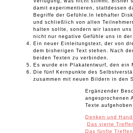
Verfügung, was nicht stimmt. Bisher s
damit experimentieren, stattdessen 
Begriffe der Gefühle.In lebhafter D
und schließlich von allen Teilnehmer
halten sollte, sondern wir lassen un
nicht nur negative Gefühle uns in de
Ein neuer Einleitungstext, der von d
dem bisherigen Text stehen. Nach de
beiden Texten zu verbinden.
Es wurde ein Plakatentwurf, den ein 
Die fünf Kernpunkte des Selbstverstä
zusammen mit neuen Bildern in den S
Ergänzender Besc
angesprochenen An
Texte aufgehoben
Denken und Hand
Post
Das vierte Treff
Das fünfte Treff